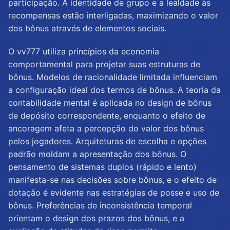
participação. A identidade de grupo e a lealdade às
recompensas estão interligadas, maximizando o valor
dos bônus através de elementos sociais.
O vv777 utiliza princípios da economia
comportamental para projetar suas estruturas de
bônus. Modelos de racionalidade limitada influenciam
a configuração ideal dos termos de bônus. A teoria da
contabilidade mental é aplicada no design de bônus
de depósito correspondente, enquanto o efeito de
ancoragem afeta a percepção do valor dos bônus
pelos jogadores. Arquiteturas de escolha e opções
padrão moldam a apresentação dos bônus. O
pensamento de sistemas duplos (rápido e lento)
manifesta-se nas decisões sobre bônus, e o efeito de
dotação é evidente nas estratégias de posse e uso de
bônus. Preferências de inconsistência temporal
orientam o design dos prazos dos bônus, e a