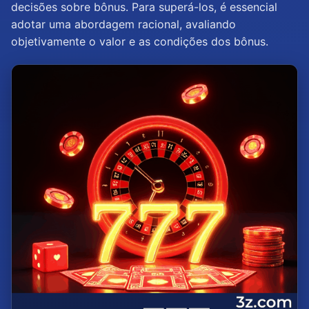
decisões sobre bônus. Para superá-los, é essencial
adotar uma abordagem racional, avaliando
objetivamente o valor e as condições dos bônus.