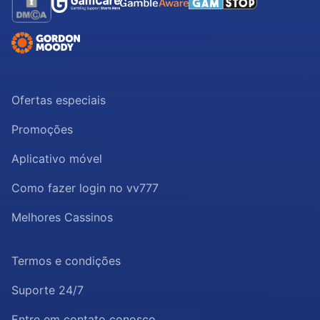
Ofertas especiais
Promoções
Aplicativo móvel
Como fazer login no vv777
Melhores Cassinos
Termos e condições
Suporte 24/7
Entre em contato conosco