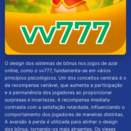
O design dos sistemas de bônus nos jogos de azar
online, como o vv777, fundamenta-se em vários
princípios psicológicos. Um dos conceitos centrais é o
da recompensa variável, que aumenta a participação
e a permanência dos jogadores ao proporcionar
surpresas e incertezas. A recompensa imediata
contrasta com a satisfação retardada, influenciando o
comportamento dos jogadores de maneiras distintas.
A aversão à perda é utilizada para alinhar o design
dos bônus, tornando-os mais atraentes. Os vieses