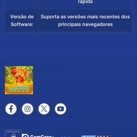
rápida
Versão de
Suporta as versões mais recentes dos
Software:
principais navegadores