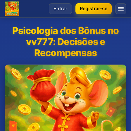
Entrar
Registrar-se
Psicologia dos Bônus no
vv777: Decisões e
Recompensas