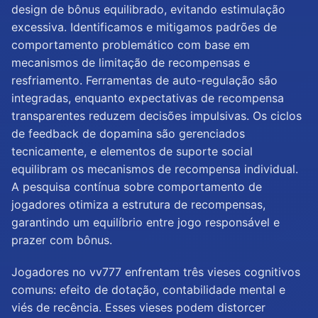
design de bônus equilibrado, evitando estimulação
excessiva. Identificamos e mitigamos padrões de
comportamento problemático com base em
mecanismos de limitação de recompensas e
resfriamento. Ferramentas de auto-regulação são
integradas, enquanto expectativas de recompensa
transparentes reduzem decisões impulsivas. Os ciclos
de feedback de dopamina são gerenciados
tecnicamente, e elementos de suporte social
equilibram os mecanismos de recompensa individual.
A pesquisa contínua sobre comportamento de
jogadores otimiza a estrutura de recompensas,
garantindo um equilíbrio entre jogo responsável e
prazer com bônus.
Jogadores no vv777 enfrentam três vieses cognitivos
comuns: efeito de dotação, contabilidade mental e
viés de recência. Esses vieses podem distorcer